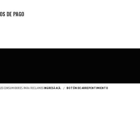
OS DE PAGO
 LOS CONSUMIDORES. PARA RECLAMOS
INGRESÁ ACÁ.
/
BOTÓN DE ARREPENTIMIENTO