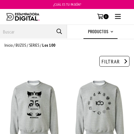
¿CUÁL ES TU PASIÓN?
MENÚ
0
PRODUCTOS
Inicio
/
BUZOS
/
SERIES
/
Los 100
FILTRAR