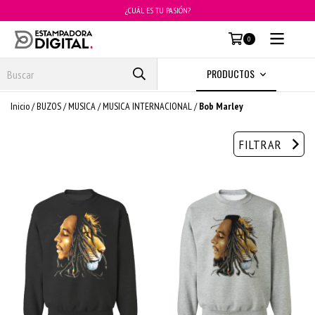
¿CUÁL ES TU PASIÓN?
MENÚ
0
PRODUCTOS
Inicio
/
BUZOS
/
MUSICA
/
MUSICA INTERNACIONAL
/
Bob Marley
FILTRAR