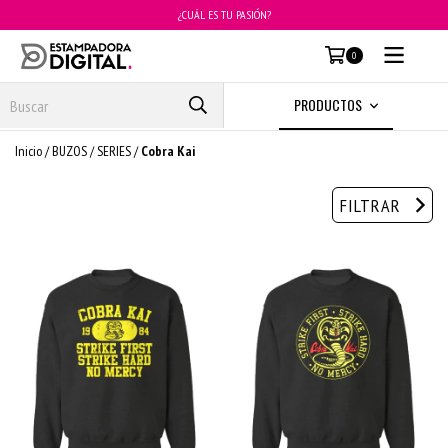
¿CUÁL ES TU PASIÓN?
MENÚ
0
PRODUCTOS
Inicio
/
BUZOS
/
SERIES
/
Cobra Kai
FILTRAR