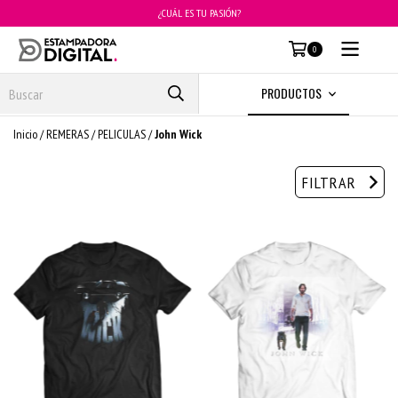
¿CUÁL ES TU PASIÓN?
MENÚ
0
PRODUCTOS
Inicio
/
REMERAS
/
PELICULAS
/
John Wick
FILTRAR