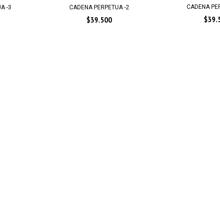
CADENA PE
A -3
CADENA PERPETUA -2
$39.
$39.500