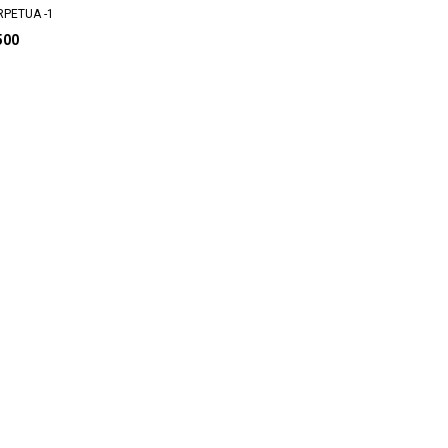
RPETUA -1
500