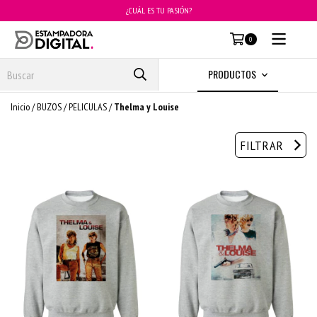
¿CUÁL ES TU PASIÓN?
MENÚ
0
PRODUCTOS
Inicio
/
BUZOS
/
PELICULAS
/
Thelma y Louise
FILTRAR