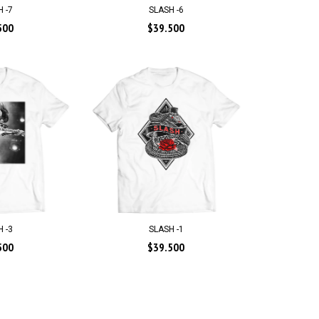
 -7
SLASH -6
500
$39.500
 -3
SLASH -1
500
$39.500