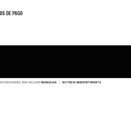
OS DE PAGO
 LOS CONSUMIDORES. PARA RECLAMOS
INGRESÁ ACÁ.
/
BOTÓN DE ARREPENTIMIENTO