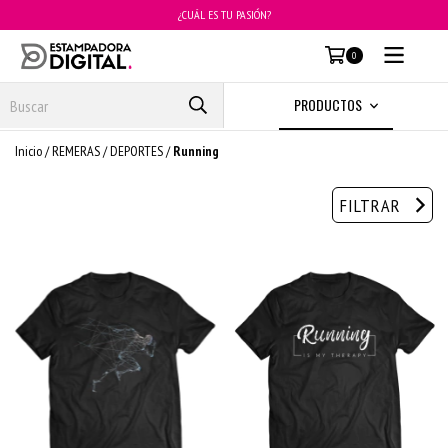
¿CUÁL ES TU PASIÓN?
MENÚ
0
PRODUCTOS
Inicio
/
REMERAS
/
DEPORTES
/
Running
FILTRAR