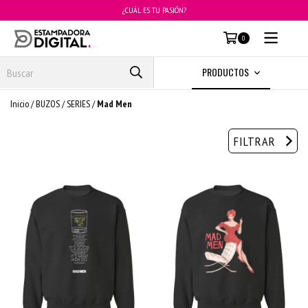
¿CUÁL ES TU PASIÓN?
MENÚ
0
PRODUCTOS
Inicio
/
BUZOS
/
SERIES
/
Mad Men
FILTRAR