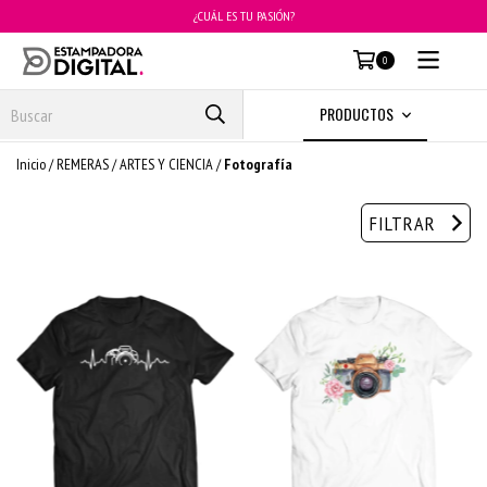
¿CUÁL ES TU PASIÓN?
MENÚ
0
PRODUCTOS
Inicio
/
REMERAS
/
ARTES Y CIENCIA
/
Fotografía
FILTRAR