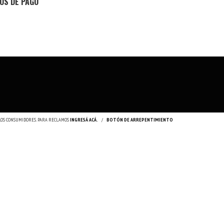
OS DE PAGO
 LOS CONSUMIDORES. PARA RECLAMOS
INGRESÁ ACÁ.
/
BOTÓN DE ARREPENTIMIENTO