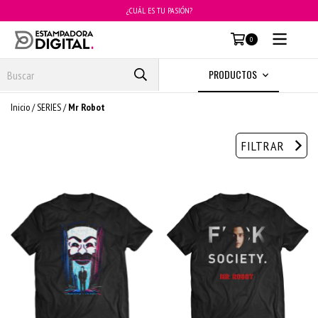
¿CUÁL ES TU PASIÓN?
MENÚ
0
PRODUCTOS
Inicio
/
SERIES
/
Mr Robot
FILTRAR