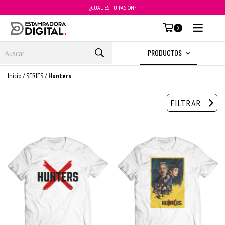
¿CUÁL ES TU PASIÓN?
MENÚ
0
PRODUCTOS
Inicio
/
SERIES
/
Hunters
FILTRAR