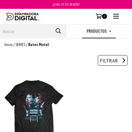
¿CUÁL ES TU PASIÓN?
MENÚ
0
PRODUCTOS
Inicio
/
SERIES
/
Bates Motel
FILTRAR