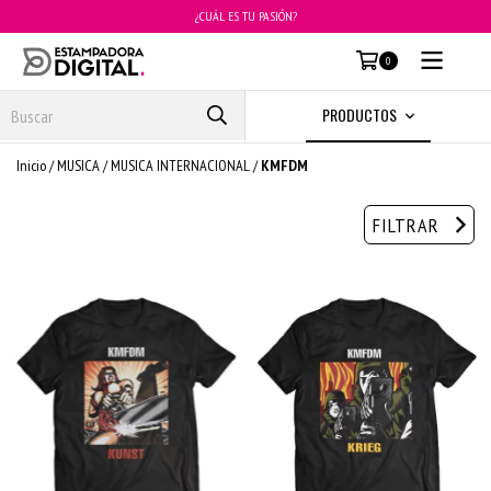
¿CUÁL ES TU PASIÓN?
MENÚ
0
PRODUCTOS
Inicio
/
MUSICA
/
MUSICA INTERNACIONAL
/
KMFDM
FILTRAR