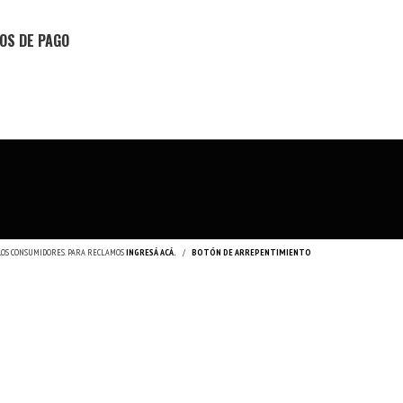
OS DE PAGO
 LOS CONSUMIDORES. PARA RECLAMOS
INGRESÁ ACÁ.
/
BOTÓN DE ARREPENTIMIENTO