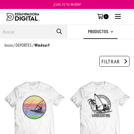
¿CUÁL ES TU PASIÓN?
MENÚ
0
PRODUCTOS
Inicio
/
DEPORTES
/
Windsurf
FILTRAR