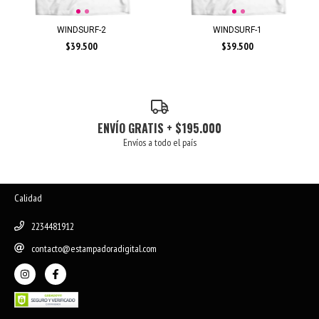
WINDSURF-2
WINDSURF-1
$39.500
$39.500
ENVÍO GRATIS + $195.000
Envíos a todo el país
Calidad
2234481912
contacto@estampadoradigital.com