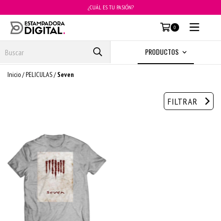
¿CUÁL ES TU PASIÓN?
MENÚ
0
PRODUCTOS
Inicio
/
PELICULAS
/
Seven
FILTRAR